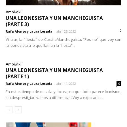
Ambiwiki
UNA LEONESISTA Y UN MANCHEGUISTA
(PARTE 3)
0
Rafa Alonso y Laura Losada
-
abril 25, 2022
Villalar, la "fiesta" de CastillaMancheguista: “Pos no” que voy con
la leonesista a lo que llaman la “fiesta”...
Ambiwiki
UNA LEONESISTA Y UN MANCHEGUISTA
(PARTE 1)
Rafa Alonso y Laura Losada
-
abril 11, 2022
0
En estos tiempo de mezcla y locura, en que todo parece lo mismo,
sin desprestigiar, vamos a diferenciar. Voy a explicar lo...