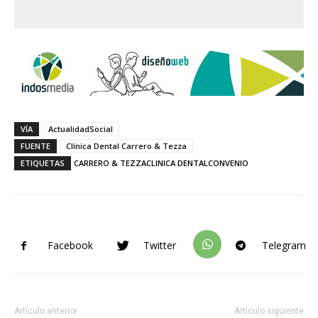
VÍA
ActualidadSocial
FUENTE
Clínica Dental Carrero & Tezza
ETIQUETAS
CARRERO & TEZZA
CLINICA DENTAL
CONVENIO
Facebook
Twitter
Telegram
Artículo anterior
Artículo siguiente