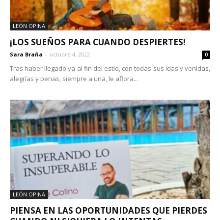
LEÓN OPINA
¡LOS SUEÑOS PARA CUANDO DESPIERTES!
Sara Braña
-
octubre 4, 2022
0
Tras haber llegado ya al fin del estío, con todas sus idas y venidas,
alegrías y penas, siempre a una, le aflora...
LEÓN OPINA
PIENSA EN LAS OPORTUNIDADES QUE PIERDES