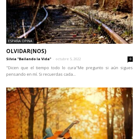
ESPAÑA OPINA
OLVIDAR(NOS)
Silvia "Bailando la Vida"
-
octubre 5, 2022
0
"Dicen que el tiempo todo lo cura"Me pregunto si aún sigues
pensando en mí. Si recuerdas cada...