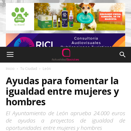
Inicio
Tu Ciudad
León
Ayudas para fomentar la
igualdad entre mujeres y
hombres
El Ayuntamiento de León aprueba 24.000 euros
de ayudas a proyectos de igualdad de
oportunidades entre mujeres y hombres