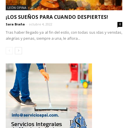
LEÓN OPINA
¡LOS SUEÑOS PARA CUANDO DESPIERTES!
Sara Braña
-
octubre 4, 2022
0
Tras haber llegado ya al fin del estío, con todas sus idas y venidas,
alegrías y penas, siempre a una, le aflora...