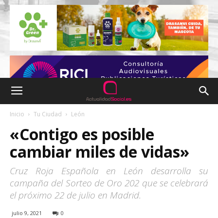
Inicio
Tu Ciudad
León
«Contigo es posible
cambiar miles de vidas»
Cruz Roja Española en León desarrolla su
campaña del Sorteo de Oro 202 que se celebrará
el próximo 22 de julio en Madrid.
julio 9, 2021
0