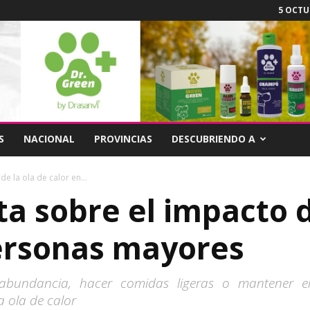
5 OCTUB
S
NACIONAL
PROVINCIAS
DESCUBRIENDO A
e la ola de calor en...
ta sobre el impacto d
personas mayores
 abundancia, hacer comidas ligeras o mantener e
 ola de calor