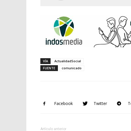
VÍA
ActualidadSocial
FUENTE
comunicado
Facebook
Twitter
T
Artículo anterior