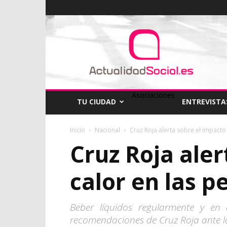
ActualidadSocial
Asociaciones
TU CIUDAD
ENTREVISTA
Inicio
Nacional
Cruz Roja alerta sobre el impacto d
Cruz Roja aler
calor en las 
Beber líquidos regularmente y en
recomendaciones de Cruz Roja ante la