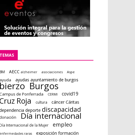
TEMAS
AECC
8M
asociaciones
Aspe
alzheimer
ayudas ayuntamiento de burgos
ayuda
bierzo
Burgos
covid19
Campus de Ponferrada
CERMI
Cruz Roja
cáncer
Cáritas
cultura
discapacidad
dependencia deporte
Día internacional
donación
empleo
Día Internacional de la Mujer
formación
exposición
enfermedades raras