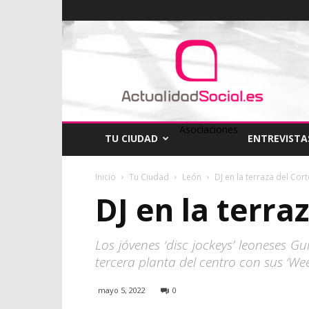
ActualidadSocial
Asociaciones
TU CIUDAD
ENTREVISTA
Inicio
Tu Ciudad
León
DJ en la terraza del Cort
DJ en la terra
Los jóvenes ‘disc jockeys’ leoneses G
tercera planta del centro con sus ‘We
mayo 5, 2022
0