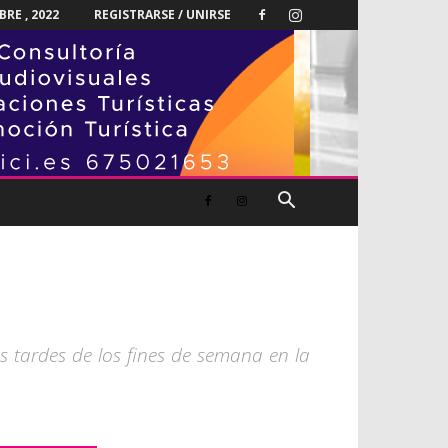
RE , 2022
REGISTRARSE / UNIRSE
as tardes de los fines de semana en la