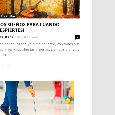
EÓN OPINA
LOS SUEÑOS PARA CUANDO
ESPIERTES!
ra Braña
-
octubre 4, 2022
0
as haber llegado ya al fin del estío, con todas sus
as y venidas, alegrías y penas, siempre a una, le
lora...