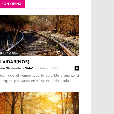
LEÓN OPINA
SPAÑA OPINA
LVIDAR(NOS)
lvia "Bailando la Vida"
-
octubre 5, 2022
0
icen que el tiempo todo lo cura"Me pregunto si
n sigues pensando en mí. Si recuerdas cada...