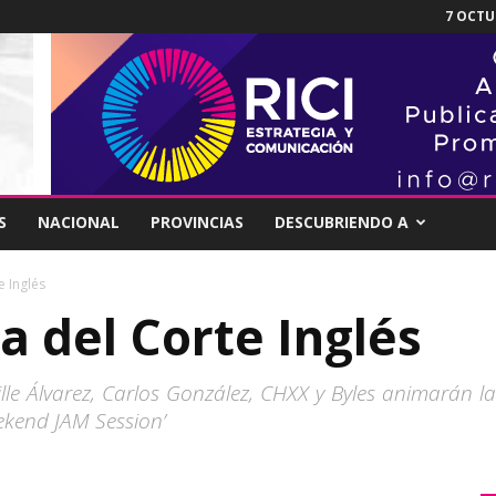
7 OCTUB
S
NACIONAL
PROVINCIAS
DESCUBRIENDO A
e Inglés
za del Corte Inglés
uille Álvarez, Carlos González, CHXX y Byles animarán l
ekend JAM Session’