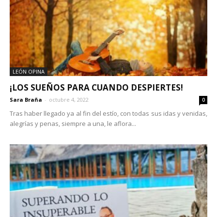
LEÓN OPINA
¡LOS SUEÑOS PARA CUANDO DESPIERTES!
Sara Braña
-
octubre 4, 2022
0
Tras haber llegado ya al fin del estío, con todas sus idas y venidas,
alegrías y penas, siempre a una, le aflora...