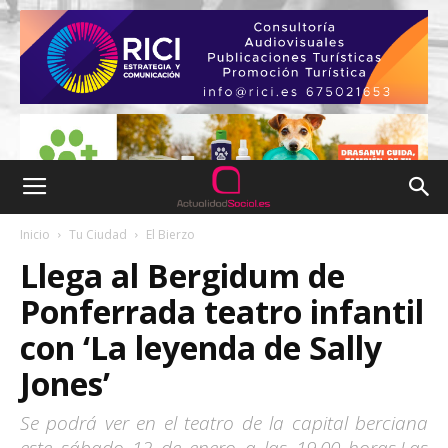
Inicio
Tu Ciudad
El Bierzo
Llega al Bergidum de
Ponferrada teatro infantil
con ‘La leyenda de Sally
Jones’
Se podrá ver en el teatro de la capital berciana