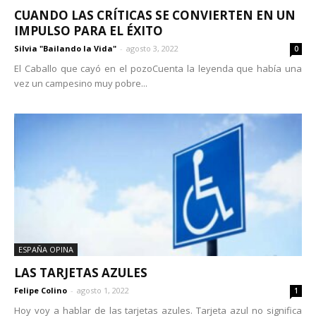
CUANDO LAS CRÍTICAS SE CONVIERTEN EN UN
IMPULSO PARA EL ÉXITO
Silvia "Bailando la Vida"
-
agosto 3, 2022
0
El Caballo que cayó en el pozoCuenta la leyenda que había una
vez un campesino muy pobre...
ESPAÑA OPINA
LAS TARJETAS AZULES
Felipe Colino
-
agosto 1, 2022
1
Hoy voy a hablar de las tarjetas azules. Tarjeta azul no significa