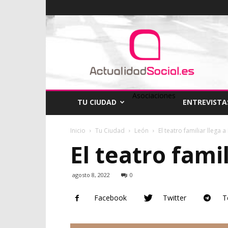
ActualidadSocial
Asociaciones
TU CIUDAD
ENTREVISTA
Inicio
Tu Ciudad
León
El teatro familiar llega a
El teatro famil
agosto 8, 2022
0
Facebook
Twitter
T