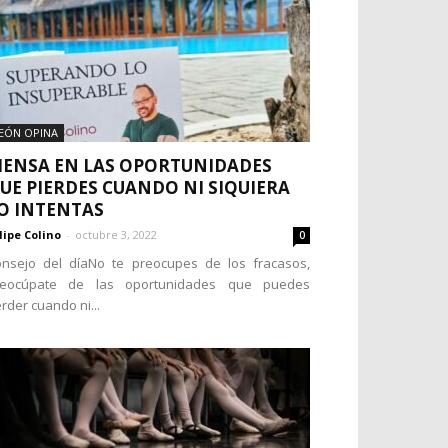
EÓN OPINA
IENSA EN LAS OPORTUNIDADES
UE PIERDES CUANDO NI SIQUIERA
O INTENTAS
lipe Colino
-
octubre 3, 2022
0
nsejo del díaNo te preocupes de los fracasos,
reocúpate de las oportunidades que puedes
rder cuando ni...