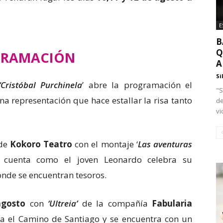
E
B
Q
GRAMACIÓN
A
Si
‘Cristóbal Purchinela
’ abre la programación el
"S
una representación que hace estallar la risa tanto
de
vi
 de
Kokoro Teatro
con el montaje ‘
Las aventuras
 cuenta como el joven Leonardo celebra su
nde se encuentran tesoros.
agosto
con
‘Ultreia’
de la compañía
Fabularia
za el Camino de Santiago y se encuentra con un