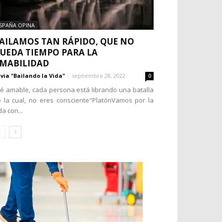
SPAÑA OPINA
AILAMOS TAN RÁPIDO, QUE NO
UEDA TIEMPO PARA LA
MABILIDAD
lvia "Bailando la Vida"
-
septiembre 28, 2022
0
é amable, cada persona está librando una batalla
 la cual, no eres consciente"PlatónVamos por la
da con...