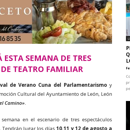
L
P
Q
 ESTA SEMANA DE TRES
L
DE TEATRO FAMILIAR
Fe
Co
p
ival de Verano Cuna del Parlamentarismo
y
pe
romoción Cultural del Ayuntamiento de León, León
 el Camino»
.
 semana en el escenario de tres espectáculos
. Tendrán lugar los días
10,11 y 12 de agosto a