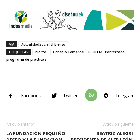
VÍA
ActualidadSocial El Bierzo
ETIQUETAS
bierzo
Consejo Comarcal
FGULEM
Ponferrada
programa de prácticas
Facebook
Twitter
Telegram
Artículo anterior
Artículo siguiente
LA FUNDACIÓN PEQUEÑO
BEATRIZ ALEGRE
DESEO Y LA FUNDACIÓN
PRESIDENTA DE ALER LEÓN,