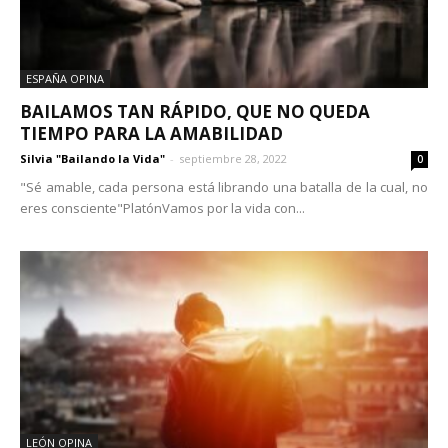
ESPAÑA OPINA
BAILAMOS TAN RÁPIDO, QUE NO QUEDA
TIEMPO PARA LA AMABILIDAD
Silvia "Bailando la Vida"
-
septiembre 28, 2022
0
"Sé amable, cada persona está librando una batalla de la cual, no
eres consciente"PlatónVamos por la vida con...
LEÓN OPINA