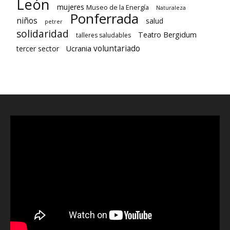
León
mujeres
Museo de la Energía
Naturaleza
Ponferrada
niños
salud
petrer
solidaridad
Teatro Bergidum
talleres saludables
voluntariado
tercer sector
Ucrania