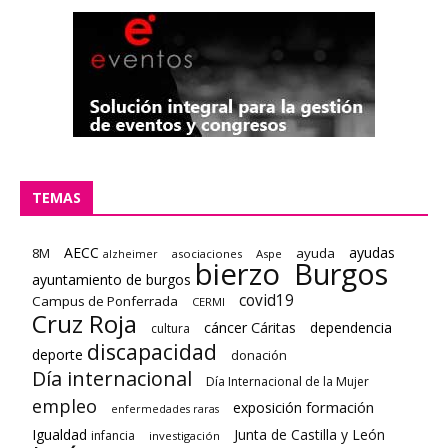
TEMAS
AECC
ayudas
8M
ayuda
asociaciones
Aspe
alzheimer
bierzo
Burgos
ayuntamiento de burgos
covid19
Campus de Ponferrada
CERMI
Cruz Roja
cáncer
Cáritas
dependencia
cultura
discapacidad
deporte
donación
Día internacional
Día Internacional de la Mujer
empleo
formación
exposición
enfermedades raras
Igualdad
Junta de Castilla y León
infancia
investigación