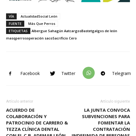
VÍA
ActualidadSocial León
FUENTE
Más Que Perros
ETIQUETAS
Albergue Sahagún Aatc
argos
Bastet
galgos de león
masqperros
operación saco
Sacrificio Cero
Facebook
Twitter
Telegram
Artículo anterior
Artículo siguiente
ACUERDO DE
LA JUNTA CONVOCA
COLABORACIÓN Y
SUBVENCIONES PARA
PATROCINIO DE CARRERO &
FOMENTAR LA
TEZZA CLÍNICA DENTAL
CONTRATACIÓN
CON EL C.B. ADEMAR LEÓN
INDEFINIDA DE PERSONAS