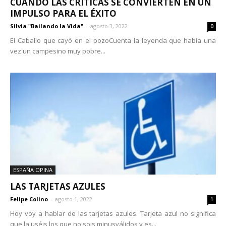
CUANDO LAS CRÍTICAS SE CONVIERTEN EN UN
IMPULSO PARA EL ÉXITO
Silvia "Bailando la Vida"
-
agosto 3, 2022
0
El Caballo que cayó en el pozoCuenta la leyenda que había una
vez un campesino muy pobre...
ESPAÑA OPINA
LAS TARJETAS AZULES
Felipe Colino
-
agosto 1, 2022
1
Hoy voy a hablar de las tarjetas azules. Tarjeta azul no significa
que la uséis los que no sois minusválidos y es...