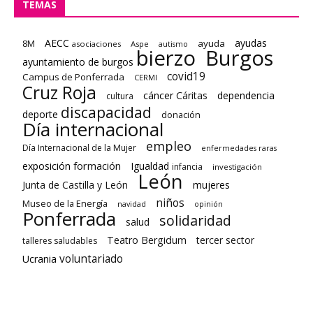
TEMAS
AECC
ayudas
8M
ayuda
asociaciones
Aspe
autismo
bierzo
Burgos
ayuntamiento de burgos
covid19
Campus de Ponferrada
CERMI
Cruz Roja
cáncer
Cáritas
dependencia
cultura
discapacidad
deporte
donación
Día internacional
empleo
Día Internacional de la Mujer
enfermedades raras
formación
exposición
Igualdad
infancia
investigación
León
Junta de Castilla y León
mujeres
niños
Museo de la Energía
navidad
opinión
Ponferrada
solidaridad
salud
Teatro Bergidum
tercer sector
talleres saludables
voluntariado
Ucrania