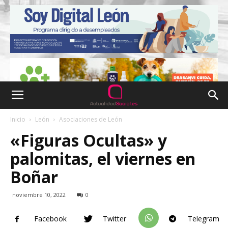
Inicio
León
Asociaciones de León
«Figuras Ocultas» y
palomitas, el viernes en
Boñar
noviembre 10, 2022
0
Facebook
Twitter
Telegram