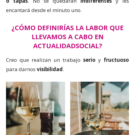
o tapas
. No se quedarán
indiferentes
y les
encantará desde el minuto uno.
¿CÓMO DEFINIRÍAS LA LABOR QUE
LLEVAMOS A CABO EN
ACTUALIDADSOCIAL?
Creo que realizan un trabajo
serio
y
fructuoso
para darnos
visibilidad
.