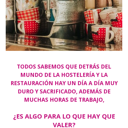
TODOS SABEMOS QUE DETRÁS DEL
MUNDO DE LA HOSTELERÍA Y LA
RESTAURACIÓN HAY UN DÍA A DÍA MUY
DURO Y SACRIFICADO, ADEMÁS DE
MUCHAS HORAS DE TRABAJO,
¿ES ALGO PARA LO QUE HAY QUE
VALER?