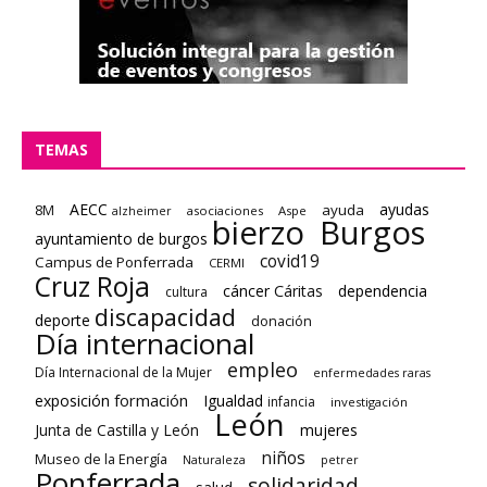
TEMAS
AECC
ayudas
8M
ayuda
asociaciones
Aspe
alzheimer
bierzo
Burgos
ayuntamiento de burgos
covid19
Campus de Ponferrada
CERMI
Cruz Roja
cáncer
Cáritas
dependencia
cultura
discapacidad
deporte
donación
Día internacional
empleo
Día Internacional de la Mujer
enfermedades raras
formación
exposición
Igualdad
infancia
investigación
León
Junta de Castilla y León
mujeres
niños
Museo de la Energía
Naturaleza
petrer
Ponferrada
solidaridad