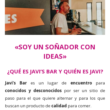
«SOY UN SOÑADOR CON
IDEAS»
¿QUÉ ES JAVI’S BAR Y QUIÉN ES JAVI?
Javi’s Bar
es un lugar de
encuentro
para
conocidos y desconocidos
por ser un sitio de
paso para el que quiere alternar y para los que
buscan un producto de
calidad
para comer.