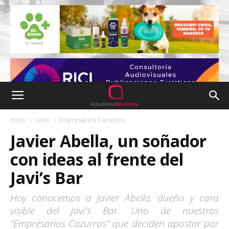
Inicio
León
Empresarios Cazurros
Javier Abella, un soñador
con ideas al frente del
Javi’s Bar
Hoy conocemos a Javier Abella, dueño y cara
visible del Javi's Bar. Uno de nuestros
"Empresarios Cazurros" que deciden apostar por