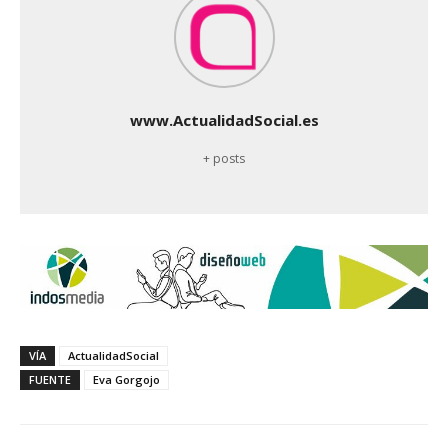
www.ActualidadSocial.es
+ posts
VÍA
ActualidadSocial
FUENTE
Eva Gorgojo