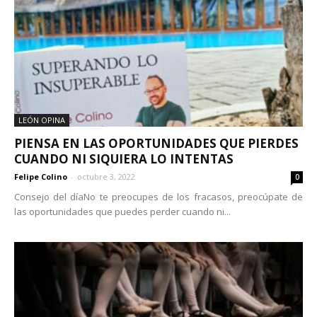
LEÓN OPINA
PIENSA EN LAS OPORTUNIDADES QUE PIERDES
CUANDO NI SIQUIERA LO INTENTAS
Felipe Colino
-
octubre 3, 2022
0
Consejo del díaNo te preocupes de los fracasos, preocúpate de
las oportunidades que puedes perder cuando ni...