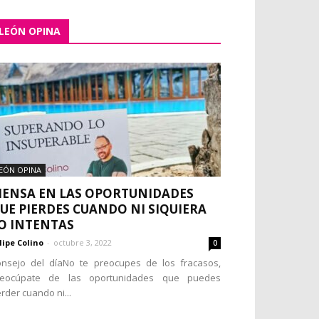
LEÓN OPINA
EÓN OPINA
IENSA EN LAS OPORTUNIDADES
UE PIERDES CUANDO NI SIQUIERA
O INTENTAS
lipe Colino
-
octubre 3, 2022
0
nsejo del díaNo te preocupes de los fracasos,
reocúpate de las oportunidades que puedes
rder cuando ni...