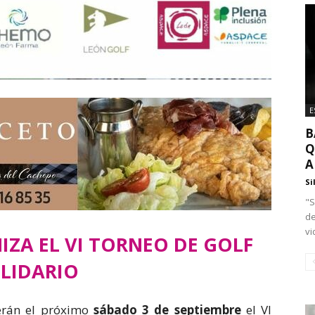
E
B
Q
A
Si
"S
de
vi
ZA EL VI TORNEO DE GOLF
LIDARIO
rán el próximo
sábado 3 de septiembre
el VI