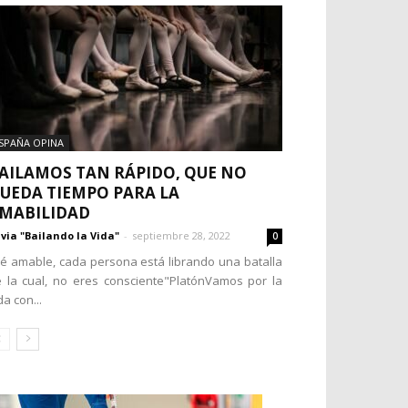
SPAÑA OPINA
AILAMOS TAN RÁPIDO, QUE NO
UEDA TIEMPO PARA LA
MABILIDAD
lvia "Bailando la Vida"
-
septiembre 28, 2022
0
é amable, cada persona está librando una batalla
 la cual, no eres consciente"PlatónVamos por la
da con...