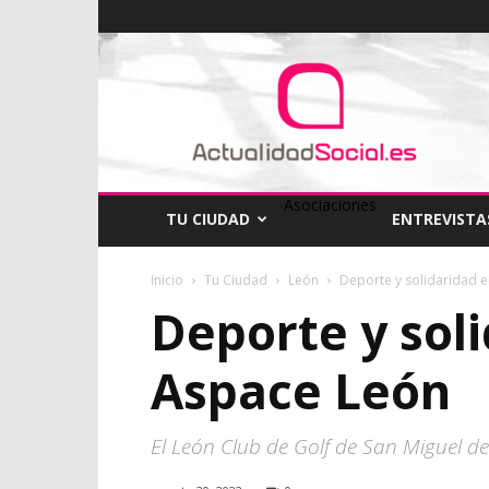
ActualidadSocial
Asociaciones
TU CIUDAD
ENTREVISTA
Inicio
Tu Ciudad
León
Deporte y solidaridad e
Deporte y soli
Aspace León
El León Club de Golf de San Miguel d