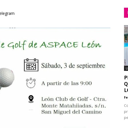
elegram
L
P
Q
L
Fe
Co
p
pe