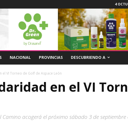
4 OCTUB
S
NACIONAL
PROVINCIAS
DESCUBRIENDO A
n el VI Torneo de Golf de Aspace León
daridad en el VI Tor
el Camino acogerá el próximo sábado 3 de septiembre e