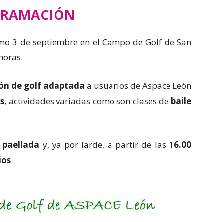
GRAMACIÓN
ximo 3 de septiembre en el Campo de Golf de San
horas.
ión de golf adaptada
a usuarios de Aspace León
as
, actividades variadas como son clases de
baile
a
paellada
y, ya por larde, a partir de las 1
6.00
ios
.