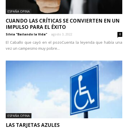
ESPAÑA OPINA
CUANDO LAS CRÍTICAS SE CONVIERTEN EN UN
IMPULSO PARA EL ÉXITO
Silvia "Bailando la Vida"
-
agosto 3, 2022
0
El Caballo que cayó en el pozoCuenta la leyenda que había una
vez un campesino muy pobre...
ESPAÑA OPINA
LAS TARJETAS AZULES