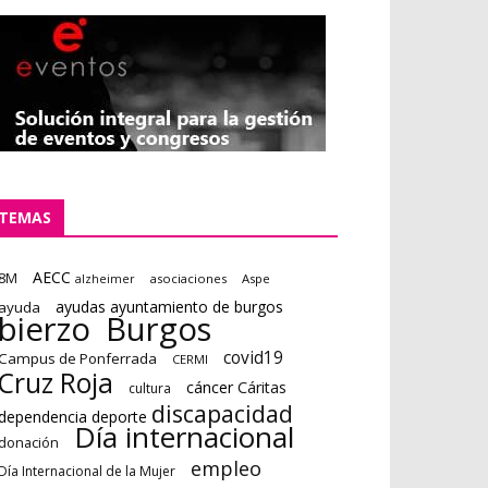
TEMAS
AECC
8M
asociaciones
Aspe
alzheimer
ayudas ayuntamiento de burgos
ayuda
bierzo
Burgos
covid19
Campus de Ponferrada
CERMI
Cruz Roja
cáncer
Cáritas
cultura
discapacidad
dependencia deporte
Día internacional
donación
empleo
Día Internacional de la Mujer