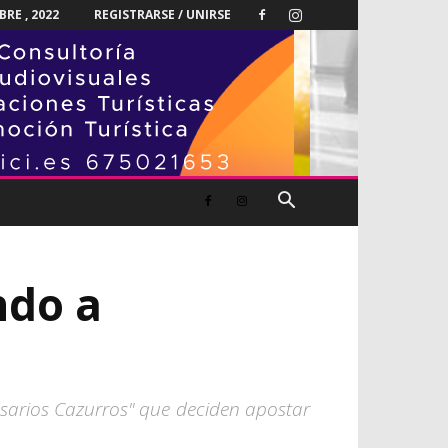
RE , 2022
REGISTRARSE / UNIRSE
ndo a
sarios Cazurros" que deciden apostar