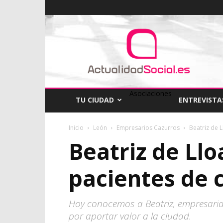
ActualidadSocial
Asociaciones
TU CIUDAD
ENTREVISTA
Inicio
León
Empresarios Cazurros
Beatriz de 
Beatriz de Llo
pacientes de
Hoy conocemos a Beatriz, empresaria
por aportar valor a la ciudad.