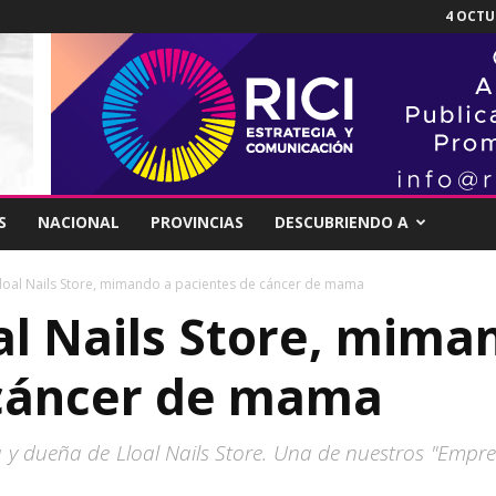
4 OCTUB
S
NACIONAL
PROVINCIAS
DESCUBRIENDO A
Lloal Nails Store, mimando a pacientes de cáncer de mama
al Nails Store, mima
 cáncer de mama
 y dueña de Lloal Nails Store. Una de nuestros "Empre