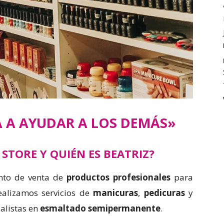
A A AYUDAR A LOS DEMÁS»
 STORE Y QUIÉN ES BEATRIZ?
nto de venta de
productos profesionales
para
ealizamos servicios de
manicuras
,
pedicuras
y
ialistas en
esmaltado semipermanente
.