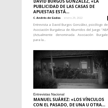
DAVID BURGOS GONZÁLEZ, «LA
PUBLICIDAD DE LAS CASAS DE
APUESTAS ESTÁ...
C. Andrés de Godos
-
enero 29, 2022
Entrevista a David Burgos González, psicólogo de
Asociación Burgalesa de Aburridos del Juego "ABA
(Actualmente denominada Asociación Burgale
para la...
Entrevistas Nacional
MANUEL SUÁREZ: «LOS VÍNCULOS
CON EL PASADO, DE UNA U OTRA...