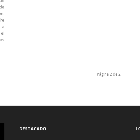
 de
de
ón.
fre
á a
 el
as
Página 2 de 2
DESTACADO
L