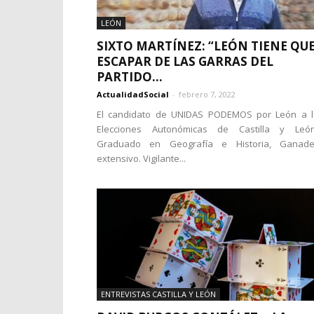
LEÓN
SIXTO MARTÍNEZ: “LEÓN TIENE QU
ESCAPAR DE LAS GARRAS DEL
PARTIDO...
ActualidadSocial
-
febrero 7, 2022
El candidato de UNIDAS PODEMOS por León a l
Elecciones Autonómicas de Castilla y Leó
Graduado en Geografía e Historia, Ganade
extensivo. Vigilante...
ENTREVISTAS CASTILLA Y LEÓN