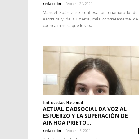
redacción
-
febrero 24, 2021
Manuel Suárez se confiesa un enamorado de 
escritura y de su tierra, más concretamente de
cuenca minera que le vio...
Entrevistas Nacional
ACTUALIDADSOCIAL DA VOZ AL
ESFUERZO Y LA SUPERACIÓN DE
AINHOA PRIETO,...
redacción
-
febrero 6, 2021