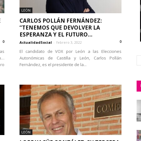
LEÓN
E
CARLOS POLLÁN FERNÁNDEZ:
“TENEMOS QUE DEVOLVER LA
ESPERANZA Y EL FUTURO...
0
0
ActualidadSocial
-
febrero 3, 2022
as
El candidato de VOX por León a las Elecciones
n…
Autonómicas de Castilla y León, Carlos Pollán
ro
Fernández, es el presidente de la...
LEÓN