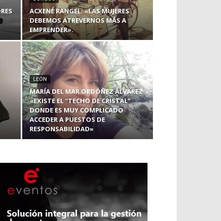
DRES
ACXENÉ RANGEL: «LAS MUJERES
DEBEMOS ATREVERNOS MÁS A
EMPRENDER».
LEÓN
MARÍA DEL MAR ORDÓÑEZ ÁLVAREZ:
«EXISTE EL “TECHO DE CRISTAL”
DONDE ES MUY COMPLICADO
ACCEDER A PUESTOS DE
RESPONSABILIDAD»