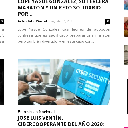
LOPE YAGÜE GONZÁLEZ, SU TERCERA
MARATÓN Y UN RETO SOLIDARIO
POR...
ActualidadSocial
-
agosto 31, 2021
0
0
 la
Lope Yagüe González casi leonés de adopción
J",
confiesa que es sacrificado preparar una maratón
sa
pero también divertido, y en este caso con...
Entrevistas Nacional
JOSE LUIS VENTÍN,
CIBERCOOPERANTE DEL AÑO 2020: