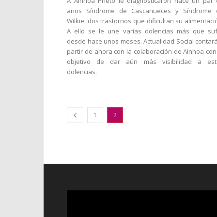
A Ainhoa Prieto le diagnosticaron hace un par
años Síndrome de Cascanueces y Síndrome 
Wilkie, dos trastornos que dificultan su alimentaci
A ello se le une varias dolencias más que su
desde hace unos meses. Actualidad Social contar
partir de ahora con la colaboración de Ainhoa con
objetivo de dar aún más visibilidad a est
dolencias.
1
2