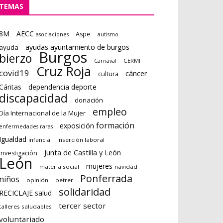
TEMAS
8M
AECC
Aspe
asociaciones
autismo
ayudas ayuntamiento de burgos
ayuda
Burgos
bierzo
CERMI
Carnaval
Cruz Roja
covid19
cáncer
cultura
Cáritas
dependencia deporte
discapacidad
donación
empleo
Día Internacional de la Mujer
formación
exposición
enfermedades raras
Igualdad
infancia
inserción laboral
Junta de Castilla y León
investigación
León
mujeres
materia social
navidad
Ponferrada
niños
opinión
petrer
solidaridad
RECICLAJE
salud
tercer sector
talleres saludables
voluntariado