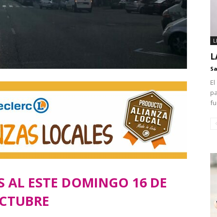
L
L
Sa
El
pa
fu
S AL ESTE DOMINGO 16 DE
CTUBRE