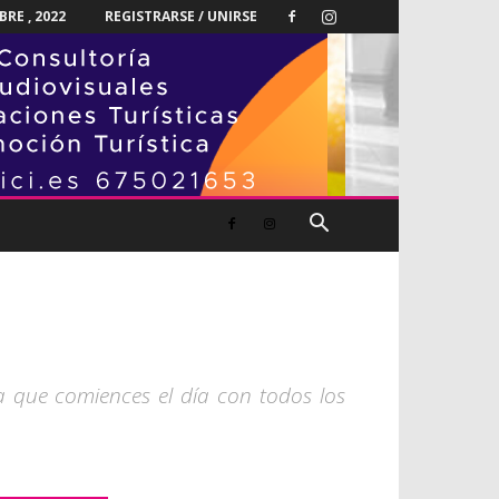
RE , 2022
REGISTRARSE / UNIRSE
a que comiences el día con todos los