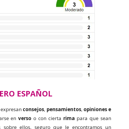
ERO ESPAÑOL
 expresan
consejos
,
pensamientos
,
opiniones e
rarse en
verso
o con cierta
rima
para que sean
os sobre ellos, seguro que le encontramos un