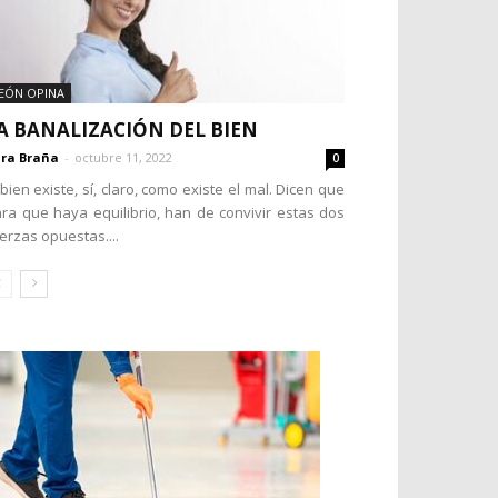
EÓN OPINA
A BANALIZACIÓN DEL BIEN
ra Braña
-
octubre 11, 2022
0
 bien existe, sí, claro, como existe el mal. Dicen que
ra que haya equilibrio, han de convivir estas dos
erzas opuestas....