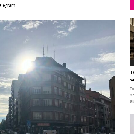
elegram
E
T
Si
T
pa
al