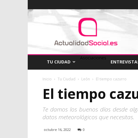
ActualidadSocial
Asociaciones
TU CIUDAD
ENTREVISTA
Inicio
Tu Ciudad
León
El tiempo cazurro
El tiempo caz
Te damos los buenos días desde algú
datos meteorológicos que necesitas.
octubre 16, 2022
0