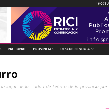
16 OCTUB
S
NACIONAL
PROVINCIAS
DESCUBRIENDO A
urro
n lugar de la ciudad de León o de la provincia par