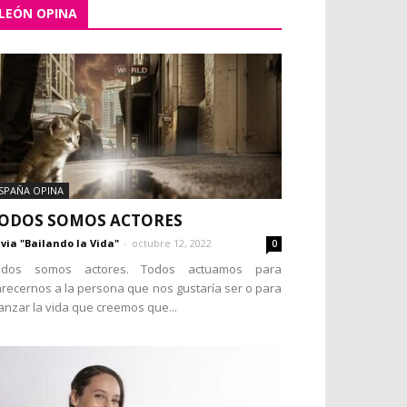
LEÓN OPINA
SPAÑA OPINA
ODOS SOMOS ACTORES
lvia "Bailando la Vida"
-
octubre 12, 2022
0
odos somos actores. Todos actuamos para
recernos a la persona que nos gustaría ser o para
anzar la vida que creemos que...