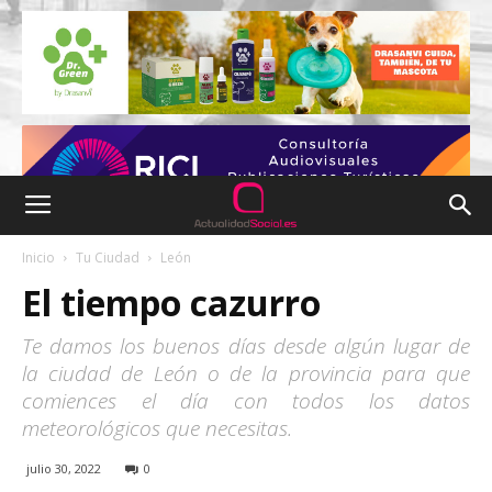
Inicio
Tu Ciudad
León
El tiempo cazurro
Te damos los buenos días desde algún lugar de
la ciudad de León o de la provincia para que
comiences el día con todos los datos
meteorológicos que necesitas.
julio 30, 2022
0