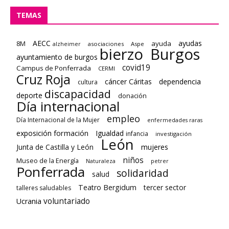
TEMAS
AECC
ayudas
8M
ayuda
asociaciones
Aspe
alzheimer
bierzo
Burgos
ayuntamiento de burgos
covid19
Campus de Ponferrada
CERMI
Cruz Roja
cáncer
Cáritas
dependencia
cultura
discapacidad
deporte
donación
Día internacional
empleo
Día Internacional de la Mujer
enfermedades raras
formación
exposición
Igualdad
infancia
investigación
León
Junta de Castilla y León
mujeres
niños
Museo de la Energía
Naturaleza
petrer
Ponferrada
solidaridad
salud
Teatro Bergidum
tercer sector
talleres saludables
voluntariado
Ucrania