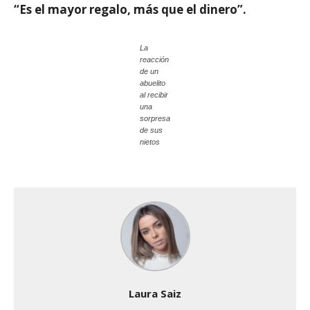
“Es el mayor regalo, más que el dinero”.
La
reacción
de un
abuelito
al recibir
una
sorpresa
de sus
nietos
Laura Saiz