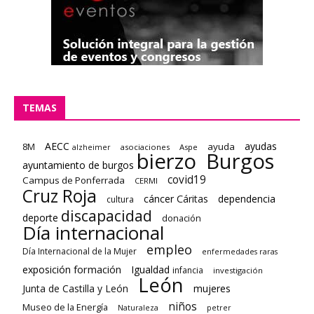
TEMAS
AECC
ayudas
8M
ayuda
asociaciones
Aspe
alzheimer
bierzo
Burgos
ayuntamiento de burgos
covid19
Campus de Ponferrada
CERMI
Cruz Roja
cáncer
Cáritas
dependencia
cultura
discapacidad
deporte
donación
Día internacional
empleo
Día Internacional de la Mujer
enfermedades raras
formación
exposición
Igualdad
infancia
investigación
León
Junta de Castilla y León
mujeres
niños
Museo de la Energía
Naturaleza
petrer