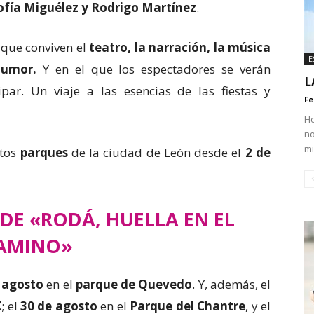
ofía Miguélez y Rodrigo Martínez
.
 que conviven el
teatro, la narración, la música
E
 humor.
Y en el que los espectadores se verán
L
par. Un viaje a las esencias de las fiestas y
Fe
Ho
n
mi
ntos
parques
de la ciudad de León desde el
2 de
DE «RODÁ, HUELLA EN EL
AMINO»
e agosto
en el
parque de Quevedo
. Y, además, el
X
; el
30 de agosto
en el
Parque del Chantre
, y el