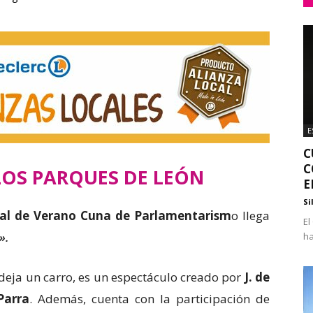
E
C
C
LOS PARQUES DE LEÓN
E
Si
val de Verano Cuna de Parlamentarism
o llega
El
».
ha
 deja un carro, es un espectáculo creado por
J. de
Parra
. Además, cuenta con la participación de