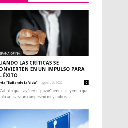
SPAÑA OPINA
UANDO LAS CRÍTICAS SE
ONVIERTEN EN UN IMPULSO PARA
L ÉXITO
lvia "Bailando la Vida"
-
agosto 3, 2022
0
 Caballo que cayó en el pozoCuenta la leyenda que
bía una vez un campesino muy pobre...