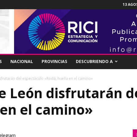
13 AGOS
S
NACIONAL
PROVINCIAS
DESCUBRIENDO A
frutarán del espectáculo «Rodá, huella en el camino»
e León disfrutarán d
 en el camino»
elegram