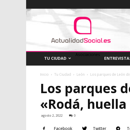
ActualidadSocial
Asociaciones
TU CIUDAD
ENTREVISTA
Inicio
Tu Ciudad
León
Los parques de León dis
Los parques d
«Rodá, huella
agosto 2, 2022
0
Facebook
Twitter
T